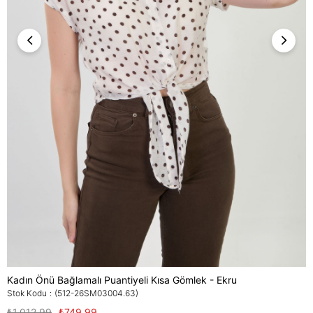
Kadın Önü Bağlamalı Puantiyeli Kısa Gömlek - Ekru
Stok Kodu
(512-26SM03004.63)
₺1.012,99
₺749,99