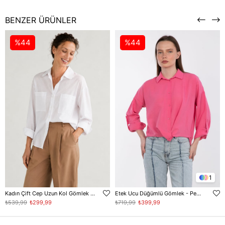
BENZER ÜRÜNLER
%44
%44
1
Kadın Çift Cep Uzun Kol Gömlek - Beyaz
Etek Ucu Düğümlü Gömlek - Pembe
₺539,99
₺299,99
₺719,99
₺399,99