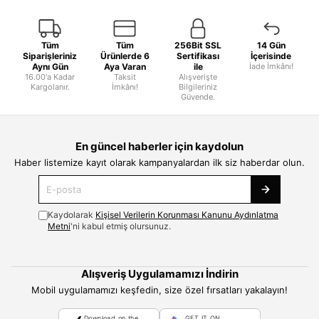
Tüm
Tüm
256Bit SSL
14 Gün
Siparişleriniz
Ürünlerde 6
Sertifikası
İçerisinde
Aynı Gün
Aya Varan
ile
İade İmkânı!
16.00'a Kadar
Taksit
Alışverişte
Kargolanır.
İmkânı!
Bilgileriniz
Güvende.
En güncel haberler için kaydolun
Haber listemize kayıt olarak kampanyalardan ilk siz haberdar olun.
Kaydolarak
Kişisel Verilerin Korunması Kanunu Aydınlatma
Metni
'ni kabul etmiş olursunuz.
Alışveriş Uygulamamızı İndirin
Mobil uygulamamızı keşfedin, size özel fırsatları yakalayın!
Download on the
GET IT ON