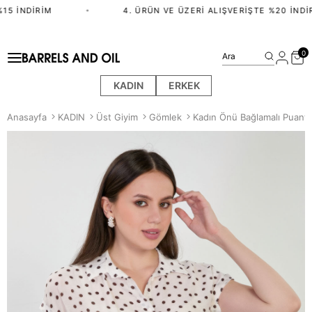
15 İNDIRIM
•
4. ÜRÜN VE ÜZERI ALIŞVERIŞTE %20 İNDIR
0
Ara
KADIN
ERKEK
Anasayfa
KADIN
Üst Giyim
Gömlek
Kadın Önü Bağlamalı Puanti