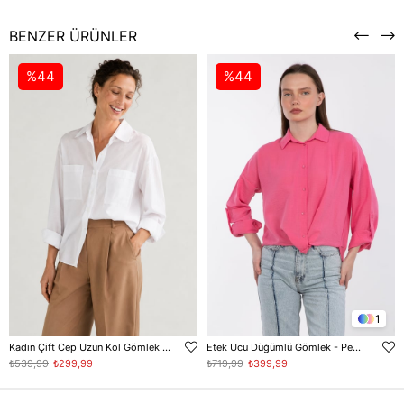
BENZER ÜRÜNLER
%44
%44
1
Kadın Çift Cep Uzun Kol Gömlek - Beyaz
Etek Ucu Düğümlü Gömlek - Pembe
₺539,99
₺299,99
₺719,99
₺399,99