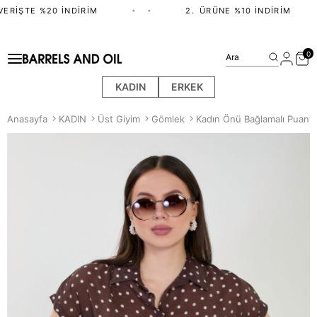
ERIŞTE %20 İNDIRIM
•
•
2.⁠ ⁠ÜRÜNE %10 İNDIRIM
0
Ara
KADIN
ERKEK
Anasayfa
KADIN
Üst Giyim
Gömlek
Kadın Önü Bağlamalı Puanti