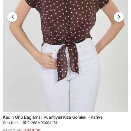
Kadın Önü Bağlamalı Puantiyeli Kısa Gömlek - Kahve
Stok Kodu
(512-26SM03004.13)
₺1.012,99
₺749,99