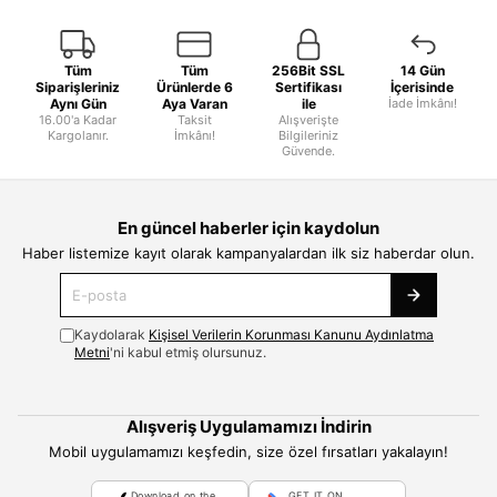
Tüm
Tüm
256Bit SSL
14 Gün
Siparişleriniz
Ürünlerde 6
Sertifikası
İçerisinde
Aynı Gün
Aya Varan
ile
İade İmkânı!
16.00'a Kadar
Taksit
Alışverişte
Kargolanır.
İmkânı!
Bilgileriniz
Güvende.
En güncel haberler için kaydolun
Haber listemize kayıt olarak kampanyalardan ilk siz haberdar olun.
Kaydolarak
Kişisel Verilerin Korunması Kanunu Aydınlatma
Metni
'ni kabul etmiş olursunuz.
Alışveriş Uygulamamızı İndirin
Mobil uygulamamızı keşfedin, size özel fırsatları yakalayın!
Download on the
GET IT ON