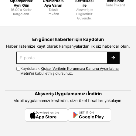
Siparişleriniz
Ürünlerde 6
Sertifikası
İçerisinde
Aynı Gün
Aya Varan
ile
İade İmkânı!
16.00'a Kadar
Taksit
Alışverişte
Kargolanır.
İmkânı!
Bilgileriniz
Güvende.
En güncel haberler için kaydolun
Haber listemize kayıt olarak kampanyalardan ilk siz haberdar olun.
Kaydolarak
Kişisel Verilerin Korunması Kanunu Aydınlatma
Metni
'ni kabul etmiş olursunuz.
Alışveriş Uygulamamızı İndirin
Mobil uygulamamızı keşfedin, size özel fırsatları yakalayın!
Download on the
GET IT ON
App Store
Google Play