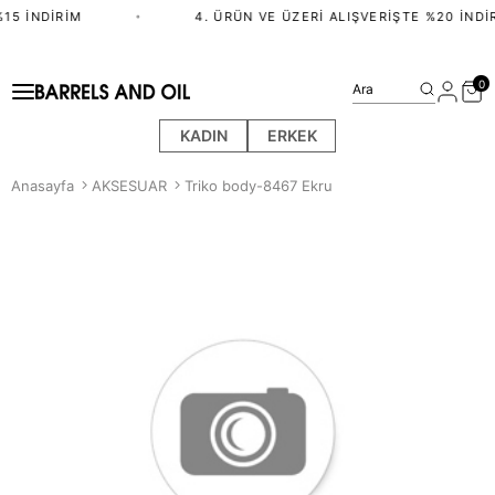
15 İNDIRIM
•
4. ÜRÜN VE ÜZERI ALIŞVERIŞTE %20 İNDIR
0
Ara
KADIN
ERKEK
Anasayfa
AKSESUAR
Triko body-8467 Ekru