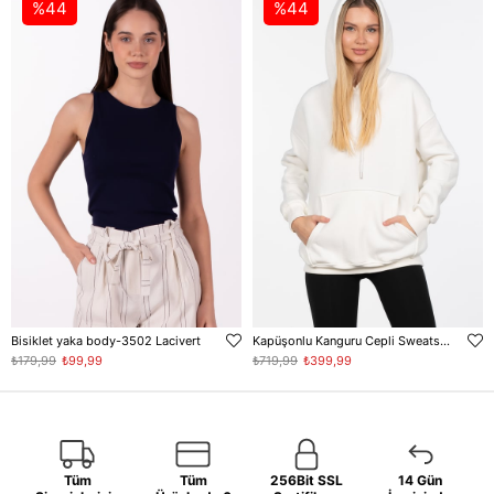
%44
%44
Bisiklet yaka body-3502 Lacivert
Kapüşonlu Kanguru Cepli Sweatshirt - Ekru
₺179,99
₺99,99
₺719,99
₺399,99
Tüm
Tüm
256Bit SSL
14 Gün