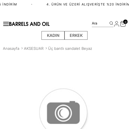
 İNDIRIM
•
4. ÜRÜN VE ÜZERI ALIŞVERIŞTE %20 İNDIRIM
0
Ara
KADIN
ERKEK
Anasayfa
AKSESUAR
Üç bantlı sandalet Beyaz