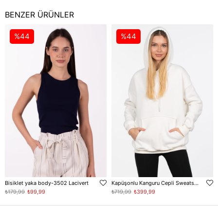
BENZER ÜRÜNLER
%44
%44
Bisiklet yaka body-3502 Lacivert
Kapüşonlu Kanguru Cepli Sweatshirt - Ekru
₺179,99
₺99,99
₺719,99
₺399,99