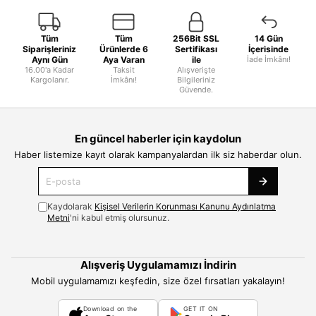
Tüm
Tüm
256Bit SSL
14 Gün
Siparişleriniz
Ürünlerde 6
Sertifikası
İçerisinde
Aynı Gün
Aya Varan
ile
İade İmkânı!
16.00'a Kadar
Taksit
Alışverişte
Kargolanır.
İmkânı!
Bilgileriniz
Güvende.
En güncel haberler için kaydolun
Haber listemize kayıt olarak kampanyalardan ilk siz haberdar olun.
Kaydolarak
Kişisel Verilerin Korunması Kanunu Aydınlatma
Metni
'ni kabul etmiş olursunuz.
Alışveriş Uygulamamızı İndirin
Mobil uygulamamızı keşfedin, size özel fırsatları yakalayın!
Download on the
GET IT ON