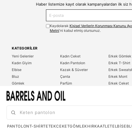
Haber listemize kayıt olarak kampanyalardan ilk siz 
Kaydolarak
Kişisel Verilerin Korunması Kanunu Ay
Metni
'ni kabul etmiş olursunuz.
KATEGORILER
Yeni Gelenler
Kadın Ceket
Erkek Gömlek
Kadın Giyim
Kadın Pantolon
Erkek T-Shirt
Elbise
Kazak & Süveter
Erkek Sweatsh
Bluz
Çanta
Erkek Mont
Gömlek
Parfüm
Erkek Ceket
T-Shirt
Erkek Giyim
Erkek Pantolo
Sweatshirt
Çok Satanlar
İndirim
Tulum
PANTOLON
T-SHIRT
ETEK
CEKET
GÖMLEK
HIRKA
ATLET
ELBISE
BL