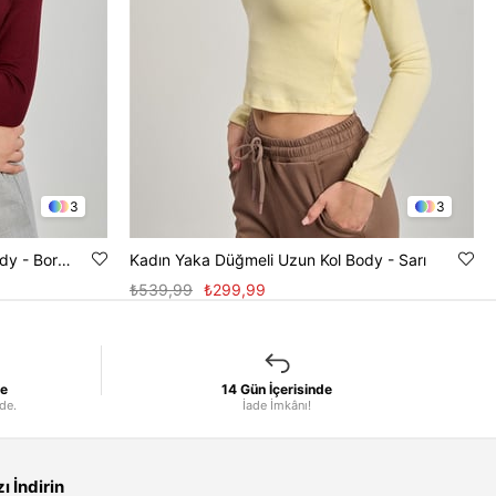
3
3
Kadın Kruvaze Yaka Uzun Kol Body - Bordo
Kadın Yaka Düğmeli Uzun Kol Body - Sarı
₺539,99
₺299,99
le
14 Gün İçerisinde
nde.
İade İmkânı!
 İndirin