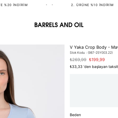
%20 İNDIRIM
•
•
2.⁠ ⁠ÜRÜNE %10 İNDIRIM
V Yaka Crop Body - Ma
Stok Kodu
(987-25Y003.22)
₺269,99
₺199,99
₺33,33
'den başlayan taksit
Beden