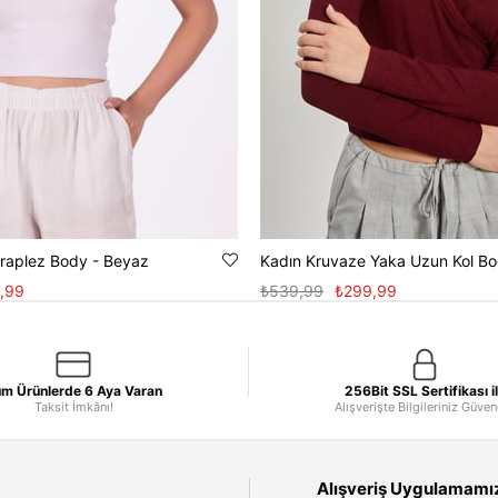
Straplez Body - Beyaz
,99
₺539,99
₺299,99
m Ürünlerde 6 Aya Varan
256Bit SSL Sertifikası i
Taksit İmkânı!
Alışverişte Bilgileriniz Güve
Alışveriş Uygulamamızı