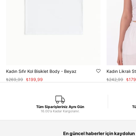
Kadın Sıfır Kol Bisiklet Body - Beyaz
Kadın Likralı 
₺269,99
₺199,99
₺242,99
₺179
Tüm Siparişleriniz Aynı Gün
Tü
16.00'a Kadar Kargolanır.
En güncel haberler için kaydolun