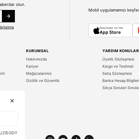
haberdar olun.
Mobil uygulamamızı keşfedin
dınlatma
Download on the
App Store
KURUMSAL
YARDIM KONULAR
Hakkımızda
Üyelik Sözleşmesi
Kariyer
Kargo ve Teslimat
irt
Mağazalarımız
Satış Sözleşmesi
Gizlilik ve Güvenlik
Banka Hesap Bilgiler
Sıkça Sorulan Sorula
n
UZ
BODY