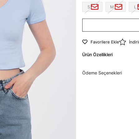
S
M
L
Favorilere Ekle
İndir
Ürün Özellikleri
Ödeme Seçenekleri