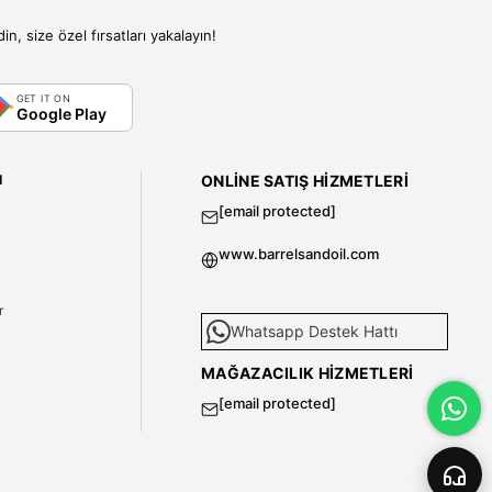
, size özel fırsatları yakalayın!
GET IT ON
Google Play
I
ONLINE SATIŞ HIZMETLERI
[email protected]
www.barrelsandoil.com
i
r
Whatsapp Destek Hattı
MAĞAZACILIK HIZMETLERI
[email protected]