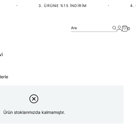
•
3. ÜRÜNE %15 İNDIRIM
•
4. Ü
Ara
0
vi
lerle
Ürün stoklarımızda kalmamıştır.