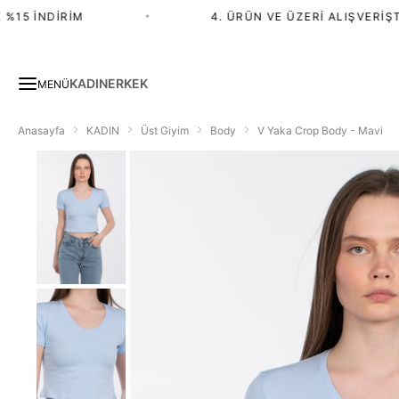
15 İNDIRIM
•
4. ÜRÜN VE ÜZERI ALIŞVERIŞTE 
KADIN
ERKEK
MENÜ
Anasayfa
KADIN
Üst Giyim
Body
V Yaka Crop Body - Mavi