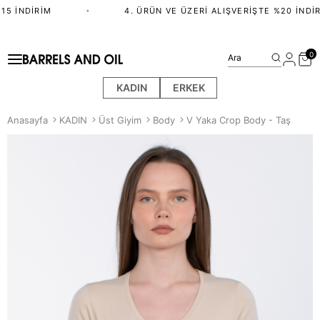
5 İNDIRIM
•
4. ÜRÜN VE ÜZERI ALIŞVERIŞTE %20 İNDIR
0
Ara
KADIN
ERKEK
Anasayfa
KADIN
Üst Giyim
Body
V Yaka Crop Body - Taş