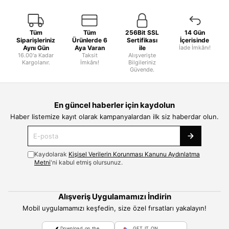
Tüm
Tüm
256Bit SSL
14 Gün
Siparişleriniz
Ürünlerde 6
Sertifikası
İçerisinde
Aynı Gün
Aya Varan
ile
İade İmkânı!
16.00'a Kadar
Taksit
Alışverişte
Kargolanır.
İmkânı!
Bilgileriniz
Güvende.
En güncel haberler için kaydolun
Haber listemize kayıt olarak kampanyalardan ilk siz haberdar olun.
Kaydolarak
Kişisel Verilerin Korunması Kanunu Aydınlatma
Metni
'ni kabul etmiş olursunuz.
Alışveriş Uygulamamızı İndirin
Mobil uygulamamızı keşfedin, size özel fırsatları yakalayın!
Download on the
GET IT ON