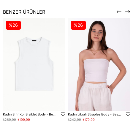
BENZER ÜRÜNLER
%26
%26
Kadın Sıfır Kol Bisiklet Body - Beyaz
Kadın Likralı Straplez Body - Beyaz
₺269,99
₺199,99
₺242,99
₺179,99