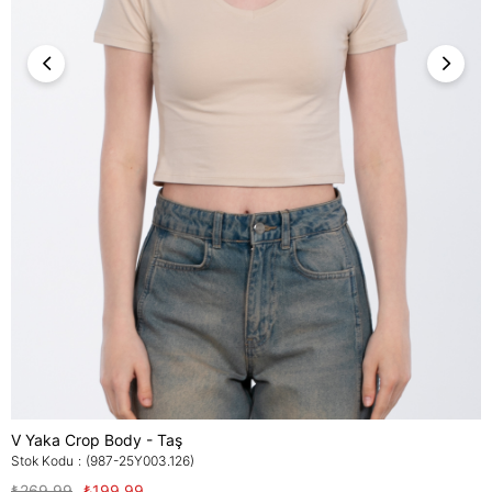
V Yaka Crop Body - Taş
Stok Kodu
(987-25Y003.126)
₺269,99
₺199,99