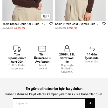
1
Kadın Drapeli Uzun Kollu Bluz - Kahve
Kadın V Yaka Gold Düğmeli Bluz - Kahve
₺404,99
₺299,99
₺539,99
₺299,99
Tüm
Tüm
256Bit SSL
14 Gün
Siparişleriniz
Ürünlerde 6
Sertifikası
İçerisinde
Aynı Gün
Aya Varan
ile
İade İmkânı!
16.00'a Kadar
Taksit
Alışverişte
Kargolanır.
İmkânı!
Bilgileriniz
Güvende.
En güncel haberler için kaydolun
Haber listemize kayıt olarak kampanyalardan ilk siz haberdar olun.