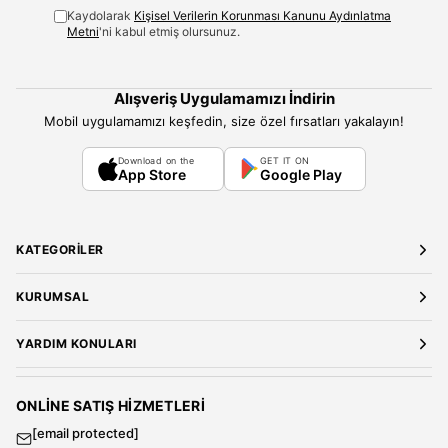
Kaydolarak
Kişisel Verilerin Korunması Kanunu Aydınlatma
Metni
'ni kabul etmiş olursunuz.
Alışveriş Uygulamamızı İndirin
Mobil uygulamamızı keşfedin, size özel fırsatları yakalayın!
Download on the
GET IT ON
App Store
Google Play
KATEGORILER
Yeni Gelenler
KURUMSAL
Kadın Giyim
Elbise
Hakkımızda
YARDIM KONULARI
Bluz
Kariyer
Gömlek
Mağazalarımız
Üyelik Sözleşmesi
T-Shirt
Gizlilik ve Güvenlik
Kargo ve Teslimat
ONLINE SATIŞ HIZMETLERI
Sweatshirt
Satış Sözleşmesi
[email protected]
Tulum
Banka Hesap Bilgileri