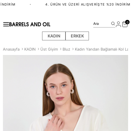
NDIRIM
•
4. ÜRÜN VE ÜZERI ALIŞVERIŞTE %20 İNDIRIM
0
Ara
KADIN
ERKEK
Anasayfa
KADIN
Üst Giyim
Bluz
Kadın Yandan Bağlamalı Kol Last