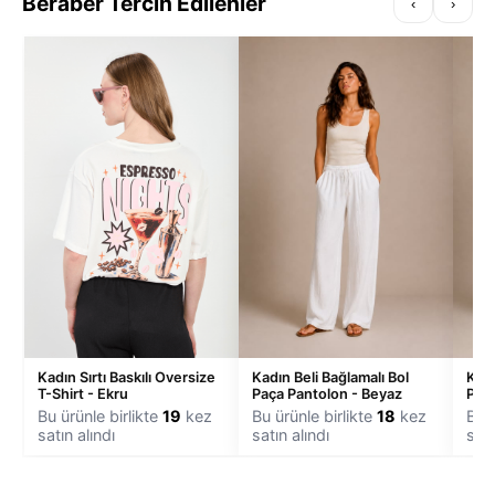
Beraber Tercih Edilenler
‹
›
Kadın Sırtı Baskılı Oversize
Kadın Beli Bağlamalı Bol
Kadı
T-Shirt - Ekru
Paça Pantolon - Beyaz
Paça
Bu ürünle birlikte
19
kez
Bu ürünle birlikte
18
kez
Bu ü
satın alındı
satın alındı
satı