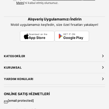
Metni
'ni kabul etmiş olursunuz.
Alışveriş Uygulamamızı İndirin
Mobil uygulamamızı keşfedin, size özel fırsatları yakalayın!
Download on the
GET IT ON
App Store
Google Play
KATEGORILER
Yeni Gelenler
KURUMSAL
Kadın Giyim
Elbise
Hakkımızda
YARDIM KONULARI
Bluz
Kariyer
Gömlek
Mağazalarımız
Üyelik Sözleşmesi
T-Shirt
Gizlilik ve Güvenlik
Kargo ve Teslimat
ONLINE SATIŞ HIZMETLERI
Sweatshirt
Satış Sözleşmesi
[email protected]
Tulum
Banka Hesap Bilgileri