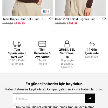
1
Kadın Drapeli Uzun Kollu Bluz - Kahve
Kadın V Yaka Gold Düğmeli Bluz - Kahve
₺404,99
₺299,99
₺539,99
₺299,99
Tüm
Tüm
256Bit SSL
14 Gün
Siparişleriniz
Ürünlerde 6
Sertifikası
İçerisinde
Aynı Gün
Aya Varan
ile
İade İmkânı!
16.00'a Kadar
Taksit
Alışverişte
Kargolanır.
İmkânı!
Bilgileriniz
Güvende.
En güncel haberler için kaydolun
Haber listemize kayıt olarak kampanyalardan ilk siz haberdar olun.
Kaydolarak
Kişisel Verilerin Korunması Kanunu Aydınlatma