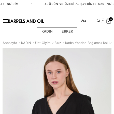
5 İNDIRIM
•
4. ÜRÜN VE ÜZERI ALIŞVERIŞTE %20 İNDIRI
0
Ara
KADIN
ERKEK
Anasayfa
KADIN
Üst Giyim
Bluz
Kadın Yandan Bağlamalı Kol Last