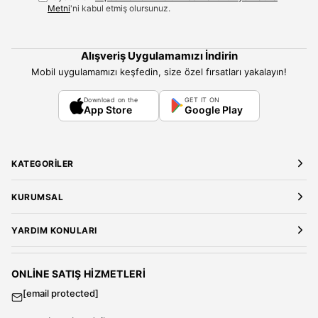
Metni
'ni kabul etmiş olursunuz.
Alışveriş Uygulamamızı İndirin
Mobil uygulamamızı keşfedin, size özel fırsatları yakalayın!
Download on the
GET IT ON
App Store
Google Play
KATEGORILER
Yeni Gelenler
KURUMSAL
Kadın Giyim
Elbise
Hakkımızda
YARDIM KONULARI
Bluz
Kariyer
Gömlek
Mağazalarımız
Üyelik Sözleşmesi
T-Shirt
Gizlilik ve Güvenlik
Kargo ve Teslimat
ONLINE SATIŞ HIZMETLERI
Sweatshirt
Satış Sözleşmesi
[email protected]
Tulum
Banka Hesap Bilgileri