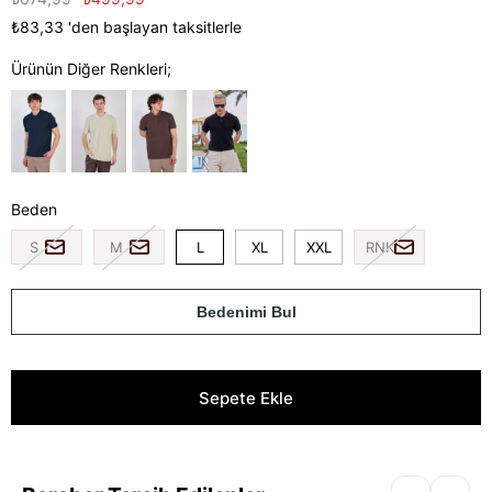
₺83,33
'den başlayan taksitlerle
Ürünün Diğer Renkleri;
Beden
S
M
L
XL
XXL
RNK
Bedenimi Bul