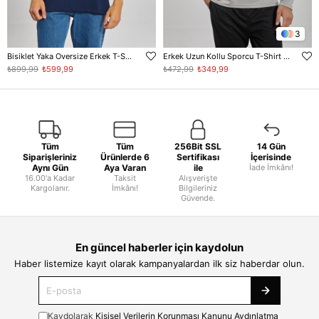
3
Bisiklet Yaka Oversize Erkek T-Shirt - Lacivert
Erkek Uzun Kollu Sporcu T-Shirt - Gri
₺899,99
₺599,99
₺472,99
₺349,99
Tüm
Tüm
256Bit SSL
14 Gün
Siparişleriniz
Ürünlerde 6
Sertifikası
İçerisinde
Aynı Gün
Aya Varan
ile
İade İmkânı!
16.00'a Kadar
Taksit
Alışverişte
Kargolanır.
İmkânı!
Bilgileriniz
Güvende.
En güncel haberler için kaydolun
Haber listemize kayıt olarak kampanyalardan ilk siz haberdar olun.
Kaydolarak
Kişisel Verilerin Korunması Kanunu Aydınlatma