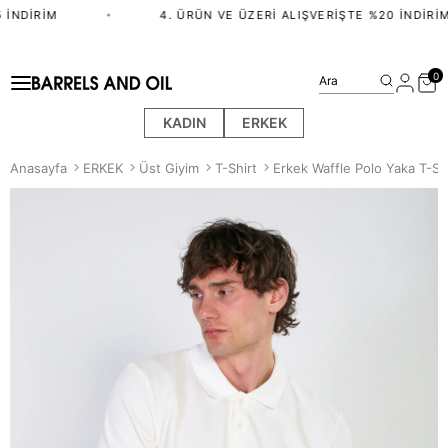
İNDIRIM
•
4. ÜRÜN VE ÜZERI ALIŞVERIŞTE %20 İNDIRIM
0
Ara
KADIN
ERKEK
Anasayfa
ERKEK
Üst Giyim
T-Shirt
Erkek Waffle Polo Yaka T-Shi