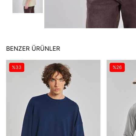
BENZER ÜRÜNLER
%33
%26