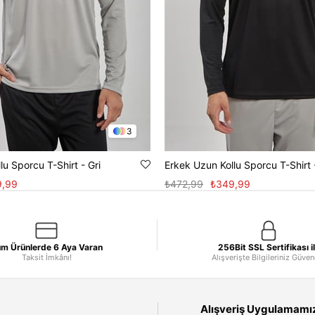
3
lu Sporcu T-Shirt - Gri
Erkek Uzun Kollu Sporcu T-Shirt 
9,99
₺472,99
₺349,99
m Ürünlerde 6 Aya Varan
256Bit SSL Sertifikası i
Taksit İmkânı!
Alışverişte Bilgileriniz Güve
Alışveriş Uygulamamızı