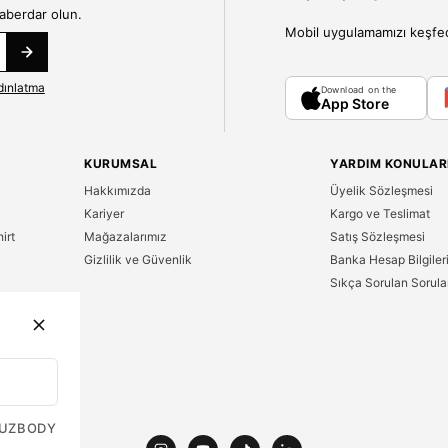
haberdar olun.
Mobil uygulamamızı keşfedin
dınlatma
Download on the
App Store
KURUMSAL
YARDIM KONULAR
Hakkımızda
Üyelik Sözleşmesi
Kariyer
Kargo ve Teslimat
irt
Mağazalarımız
Satış Sözleşmesi
Gizlilik ve Güvenlik
Banka Hesap Bilgiler
Sıkça Sorulan Sorula
n
UZ
BODY