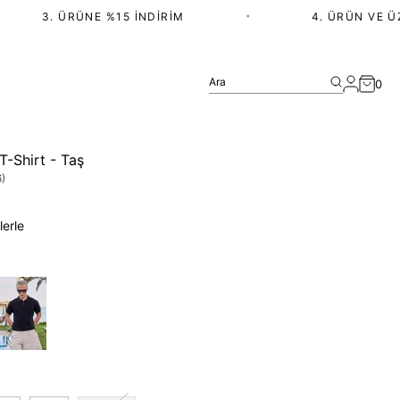
3. ÜRÜNE %15 İNDIRIM
•
4. ÜRÜN VE ÜZER
Ara
0
T-Shirt - Taş
)
lerle