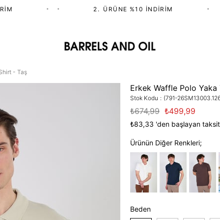
M
•
•
2.⁠ ⁠ÜRÜNE %10 İNDIRIM
•
hirt - Taş
Erkek Waffle Polo Yaka 
Stok Kodu
(791-26SM13003.126
₺674,99
₺499,99
₺83,33
'den başlayan taksit
Ürünün Diğer Renkleri;
Beden