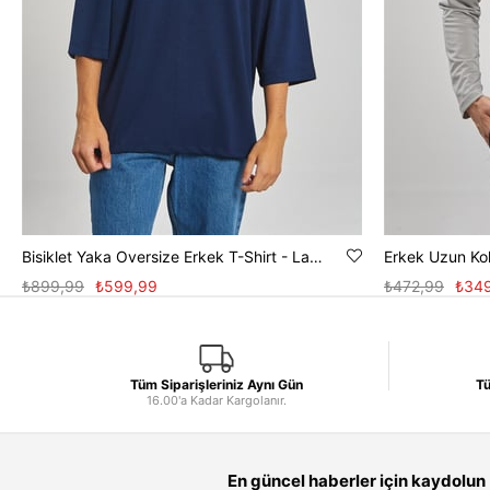
Bisiklet Yaka Oversize Erkek T-Shirt - Lacivert
Erkek Uzun Kol
₺899,99
₺599,99
₺472,99
₺34
Tüm Siparişleriniz Aynı Gün
Tü
16.00'a Kadar Kargolanır.
En güncel haberler için kaydolun