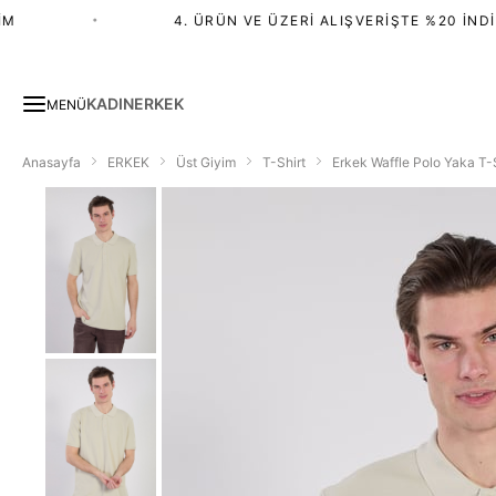
•
4. ÜRÜN VE ÜZERI ALIŞVERIŞTE %20 İNDIRI
KADIN
ERKEK
MENÜ
Anasayfa
ERKEK
Üst Giyim
T-Shirt
Erkek Waffle Polo Yaka T-S