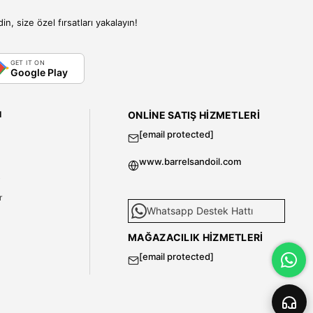
, size özel fırsatları yakalayın!
GET IT ON
Google Play
I
ONLINE SATIŞ HIZMETLERI
[email protected]
www.barrelsandoil.com
i
r
Whatsapp Destek Hattı
MAĞAZACILIK HIZMETLERI
[email protected]