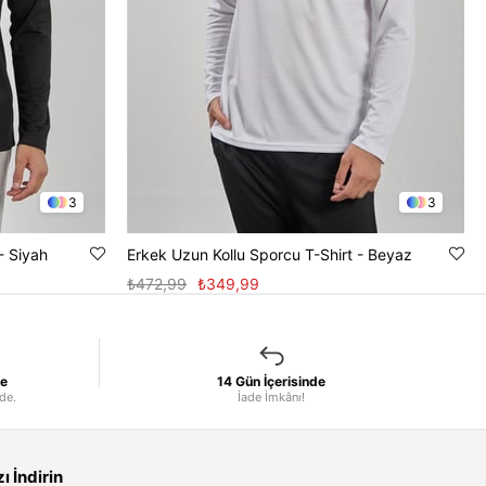
3
3
- Siyah
Erkek Uzun Kollu Sporcu T-Shirt - Beyaz
₺472,99
₺349,99
le
14 Gün İçerisinde
nde.
İade İmkânı!
 İndirin