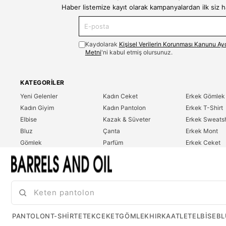
Haber listemize kayıt olarak kampanyalardan ilk siz 
Kaydolarak
Kişisel Verilerin Korunması Kanunu Ay
Metni
'ni kabul etmiş olursunuz.
KATEGORILER
Yeni Gelenler
Kadın Ceket
Erkek Gömlek
Kadın Giyim
Kadın Pantolon
Erkek T-Shirt
Elbise
Kazak & Süveter
Erkek Sweatsh
Bluz
Çanta
Erkek Mont
Gömlek
Parfüm
Erkek Ceket
T-Shirt
Erkek Giyim
Erkek Pantolo
Sweatshirt
Çok Satanlar
İndirim
Tulum
PANTOLON
T-SHIRT
ETEK
CEKET
GÖMLEK
HIRKA
ATLET
ELBISE
BL