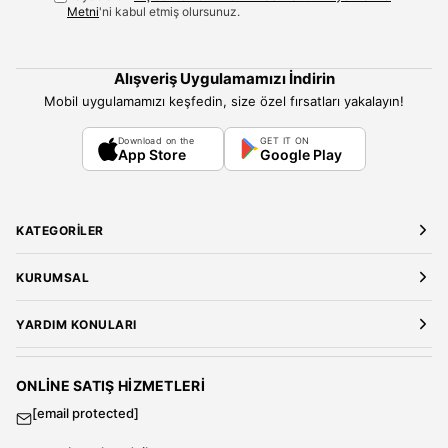
Metni
'ni kabul etmiş olursunuz.
Alışveriş Uygulamamızı İndirin
Mobil uygulamamızı keşfedin, size özel fırsatları yakalayın!
Download on the
GET IT ON
App Store
Google Play
KATEGORILER
Yeni Gelenler
KURUMSAL
Kadın Giyim
Elbise
Hakkımızda
YARDIM KONULARI
Bluz
Kariyer
Gömlek
Mağazalarımız
Üyelik Sözleşmesi
T-Shirt
Gizlilik ve Güvenlik
Kargo ve Teslimat
ONLINE SATIŞ HIZMETLERI
Sweatshirt
Satış Sözleşmesi
[email protected]
Tulum
Banka Hesap Bilgileri