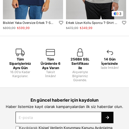
3
Bisiklet Yaka Oversize Erkek T-Shirt - Lacivert
Erkek Uzun Kollu Sporcu T-Shirt - Gri
₺899,99
₺599,99
₺472,99
₺349,99
Tüm
Tüm
256Bit SSL
14 Gün
Siparişleriniz
Ürünlerde 6
Sertifikası
İçerisinde
Aynı Gün
Aya Varan
ile
İade İmkânı!
16.00'a Kadar
Taksit
Alışverişte
Kargolanır.
İmkânı!
Bilgileriniz
Güvende.
En güncel haberler için kaydolun
Haber listemize kayıt olarak kampanyalardan ilk siz haberdar olun.
Kaydolarak
Kişisel Verilerin Korunması Kanunu Aydınlatma