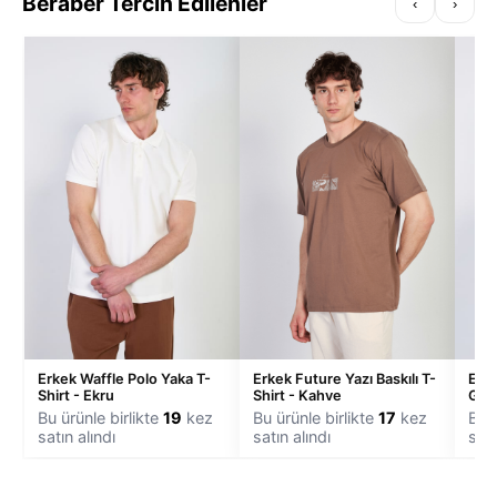
Beraber Tercih Edilenler
‹
›
Erkek Waffle Polo Yaka T-
Erkek Future Yazı Baskılı T-
Erke
Shirt - Ekru
Shirt - Kahve
Göm
Bu ürünle birlikte
19
kez
Bu ürünle birlikte
17
kez
Bu ü
satın alındı
satın alındı
satı