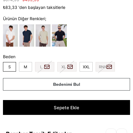
₺83,33
'den başlayan taksitlerle
Ürünün Diğer Renkleri;
Beden
S
M
L
XL
XXL
RNK
Bedenimi Bul