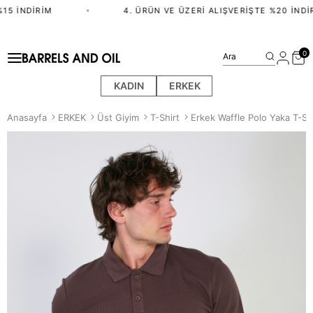
5 İNDIRIM
•
4. ÜRÜN VE ÜZERI ALIŞVERIŞTE %20 İNDIR
0
Ara
KADIN
ERKEK
Anasayfa
ERKEK
Üst Giyim
T-Shirt
Erkek Waffle Polo Yaka T-Sh